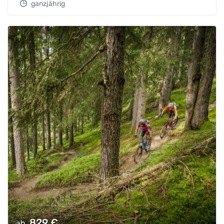
ganzjährig
829
€
ab