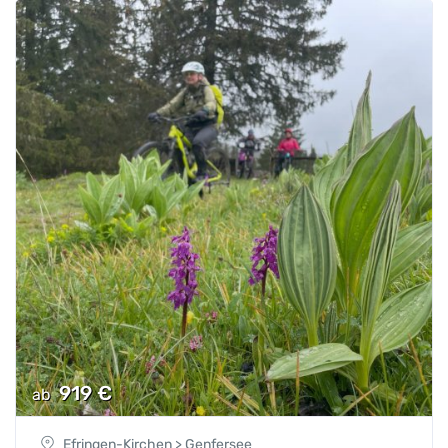
919
€
ab
Efringen-Kirchen > Genfersee