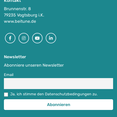
Kontakt
Brunnenstr. 8
79235 Vogtsburg i.K.
www.beitune.de
(E-)MTB-Camps für Frauen
Facebook
Instagram
Youtube
Linkedin
-
Kaiserstuhl | Schwarzwald | Taunus | Vogesen
Auf Karte anzeigen
Newsletter
Abonniere unseren Newsletter
Ausgewählte MTB-Regionen
,
Ladies only: MTB-Frauen-Specials
,
MT
Mai - Oktober
Email
239
€
ab
Ja, ich stimme den Datenschutzbedingungen zu.
Detail Anzeigen