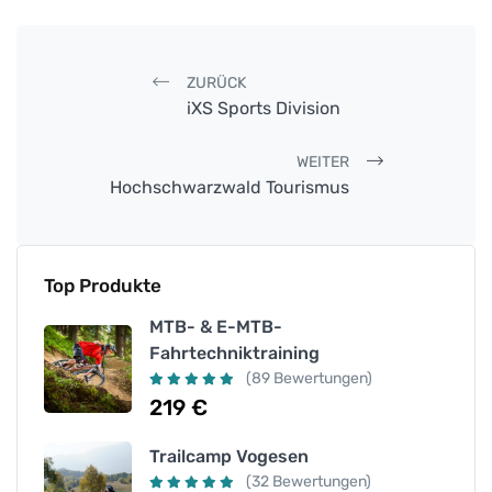
Post navigation
ZURÜCK
iXS Sports Division
WEITER
Hochschwarzwald Tourismus
Top Produkte
MTB- & E-MTB-
Fahrtechniktraining
(89 Bewertungen)
219
€
Trailcamp Vogesen
(32 Bewertungen)