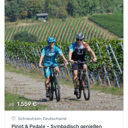
1.559
€
ab
Schriesheim, Deutschland
Pinot & Pedale – Symbadisch genießen