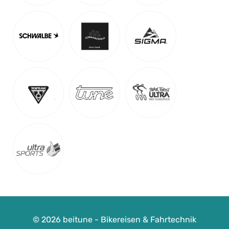
Rennrad-Wochenenden
Vogtsburg i. Kaiserstuhl | Münstertal i. Schwarzwald |
Schriesheim i. Odenwald
-
Auf Karte anzeigen
Rennrad
Wunschtermin auf Anfrage
Detail Anzeigen
© 2026 beitune - Bikereisen & Fahrtechnik