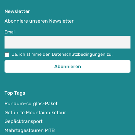
Newsletter
Abonniere unseren Newsletter
Email
(E-)MTB-Werkstattkurs
Ja, ich stimme den Datenschutzbedingungen zu.
-
Bad Krozingen | Teningen | Schriesheim | Bahlingen a.K.
Auf Karte anzeigen
Winterprogramm
Top Tags
ganzjährig
Rundum-sorglos-Paket
65
€
ab
Geführte Mountainbiketour
Gepäcktransport
Detail Anzeigen
Mehrtagestouren MTB