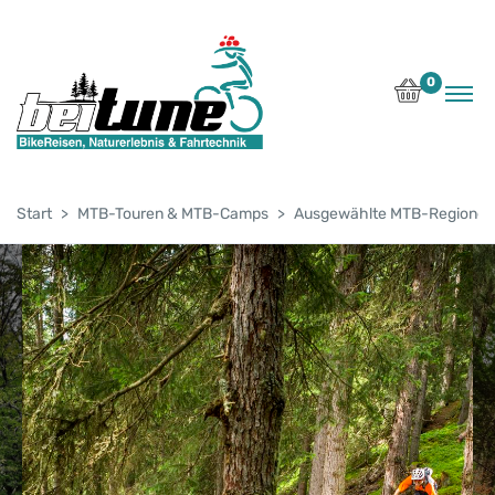
0
Start
MTB-Touren & MTB-Camps
Ausgewählte MTB-Regionen