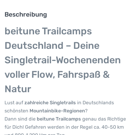
m
p
Beschreibung
s
i
beitune Trailcamps
m
S
Deutschland – Deine
c
h
Singletrail-Wochenenden
w
a
voller Flow, Fahrspaß &
r
z
Natur
w
a
Lust auf
zahlreiche Singletrails
in Deutschlands
l
schönsten
Mountainbike-Regionen
?
d
Dann sind die
beitune Trailcamps
genau das Richtige
,
für Dich! Gefahren werden in der Regel ca. 40-50 km
T