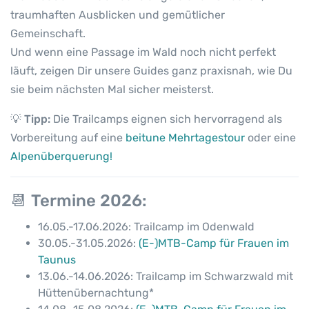
z
traumhaften Ausblicken und gemütlicher
e
Gemeinschaft.
r
Und wenn eine Passage im Wald noch nicht perfekt
w
läuft, zeigen Dir unsere Guides ganz praxisnah, wie Du
a
sie beim nächsten Mal sicher meisterst.
l
d
💡
Tipp:
Die Trailcamps eignen sich hervorragend als
M
Vorbereitung auf eine
beitune Mehrtagestour
oder eine
e
Alpenüberquerung!
n
g
e
📆
Termine 2026:
16.05.-17.06.2026: Trailcamp im Odenwald
30.05.-31.05.2026:
(E-)MTB-Camp für Frauen im
Taunus
13.06.-14.06.2026: Trailcamp im Schwarzwald mit
Hüttenübernachtung*