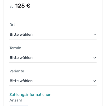
125
€
ab
Ort
Termin
Variante
Zahlungsinformationen
Anzahl