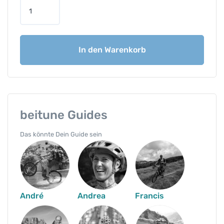
T
r
a
i
In den Warenkorb
l
c
a
m
p
s
beitune Guides
i
Das könnte Dein Guide sein
m
S
c
h
w
a
André
Andrea
Francis
r
z