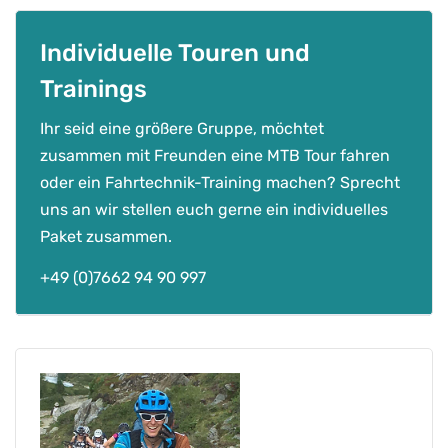
d
&
Individuelle Touren und
P
Trainings
f
ä
Ihr seid eine größere Gruppe, möchtet
l
zusammen mit Freunden eine MTB Tour fahren
z
oder ein Fahrtechnik-Training machen? Sprecht
e
uns an wir stellen euch gerne ein individuelles
r
Paket zusammen.
w
a
+49 (0)7662 94 90 997
l
d
M
e
n
g
e