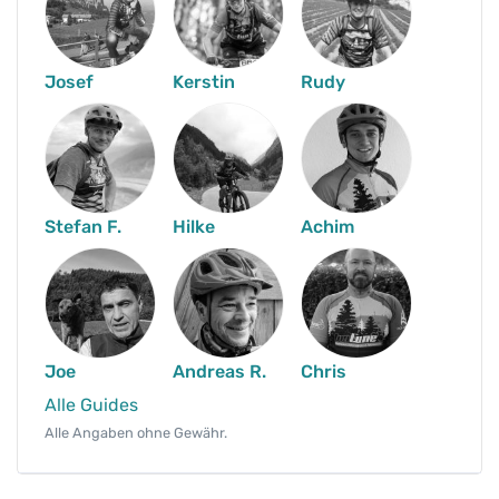
w
a
l
Josef
Kerstin
Rudy
d
,
T
a
u
Stefan F.
Hilke
Achim
n
u
s
,
O
d
Joe
Andreas R.
Chris
e
Alle Guides
n
Alle Angaben ohne Gewähr.
w
a
l