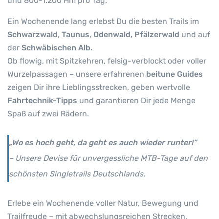
und 800-1.200 Hm pro Tag.
a
u
Ein Wochenende lang erlebst Du die besten Trails im
n
Schwarzwald
,
Taunus
,
Odenwald, Pfälzerwald
und auf
u
der
Schwäbischen Alb.
s
,
Ob flowig, mit Spitzkehren, felsig-verblockt oder voller
O
Wurzelpassagen – unsere erfahrenen
beitune Guides
d
zeigen Dir ihre Lieblingsstrecken, geben wertvolle
e
Fahrtechnik-Tipps
und garantieren Dir jede Menge
n
Spaß auf zwei Rädern.
w
a
„Wo es hoch geht, da geht es auch wieder runter!“
l
d
– Unsere Devise für unvergessliche MTB-Tage auf den
&
schönsten Singletrails Deutschlands.
P
f
ä
Erlebe ein Wochenende voller Natur, Bewegung und
l
Trailfreude – mit abwechslungsreichen Strecken,