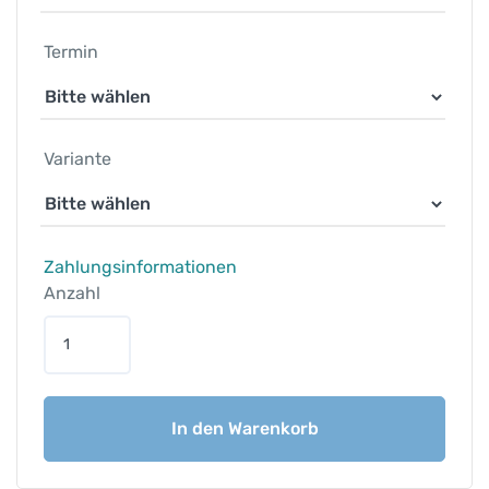
Termin
Variante
Zahlungsinformationen
Anzahl
T
r
a
i
In den Warenkorb
l
c
a