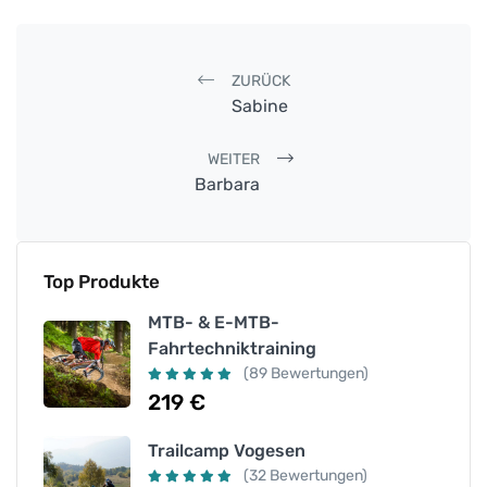
Post navigation
ZURÜCK
Sabine
WEITER
Barbara
Top Produkte
MTB- & E-MTB-
Fahrtechniktraining
(89 Bewertungen)
219
€
Trailcamp Vogesen
(32 Bewertungen)