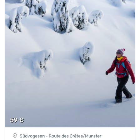
59
€
Südvogesen - Route des Crêtes/Munster