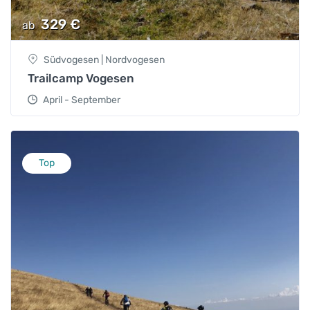
329
€
ab
Südvogesen | Nordvogesen
Trailcamp Vogesen
April - September
Top