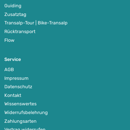
Guiding
Zusatztag
Transalp-Tour | Bike-Transalp
Rücktransport
Flow
Service
AGB
Impressum
Schneeschuhwanderung in den Vogesen
Datenschutz
-
Südvogesen - Route des Crêtes/Munster
Kontakt
Auf Karte anzeigen
Wissenswertes
Widerrufsbelehrung
Zahlungsarten
Schneeschuhtouren
,
Winterprogramm
Vertrag widerrufen