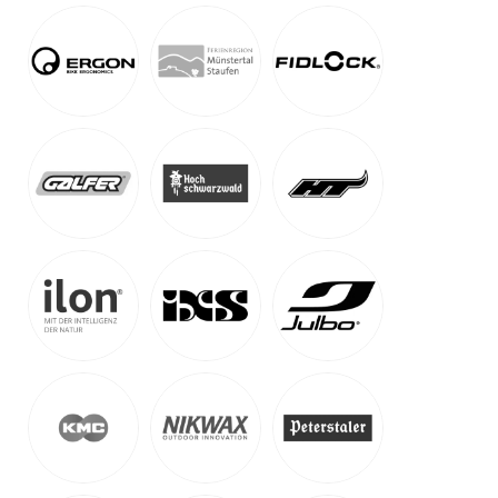
Top
Trailcamp Vogesen
-
Südvogesen | Nordvogesen
Auf Karte anzeigen
Ausgewählte MTB-Regionen
,
MTB-Touren & MTB-Camps
April - September
329
€