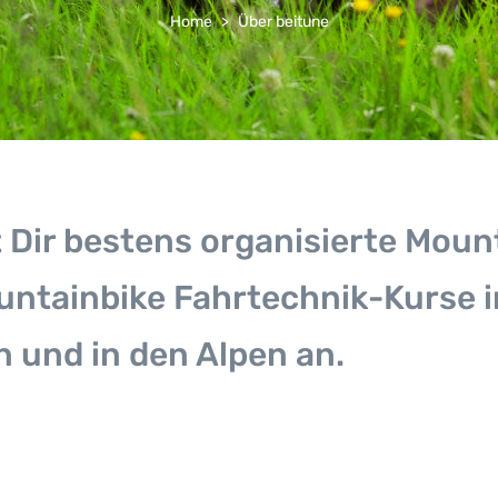
Home
Über beitune
 Dir bestens organisierte Moun
ntainbike Fahrtechnik-Kurse 
n und in den Alpen an.