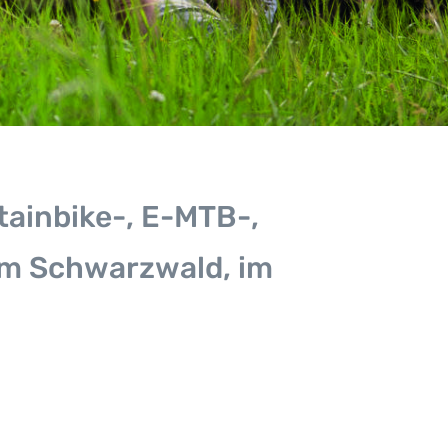
tainbike-, E-MTB-,
im Schwarzwald, im