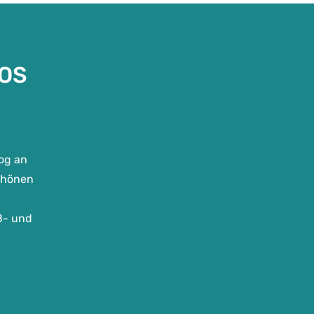
OS
log an
chönen
B- und