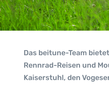
Das beitune-Team bietet
Rennrad-Reisen und Mou
Kaiserstuhl, den Vogese