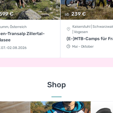
.599
€
239
€
ab
Kaiserstuhl | Schwarzwal
tumm, Österreich
| Vogesen
en-Transalp Zillertal-
(E-)MTB-Camps für F
dasee
Mai - Oktober
.07.-02.08.2026
Shop