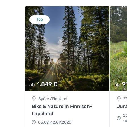
Top
1.849
€
9
ab
ab
Syöte /Finnland
E
Bike & Nature in Finnisch-
Jur
Lappland
2
14
05.09.-12.09.2026