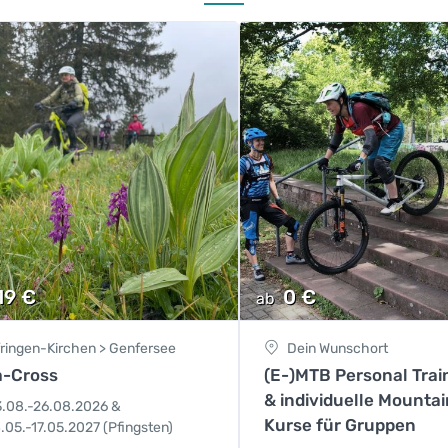
19
€
0
€
ab
fringen-Kirchen > Genfersee
Dein Wunschort
a-Cross
(E-)MTB Personal Train
& individuelle Mountai
3.08.-26.08.2026 &
Kurse für Gruppen
.05.-17.05.2027 (Pfingsten)