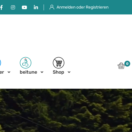
Facebook
Instagram
Youtube
Linkedin
Anmelden oder Registrieren
0
er
beitune
Shop