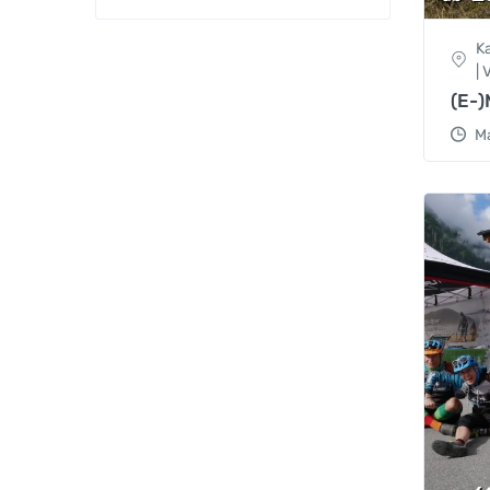
K
|
(E-
Ma