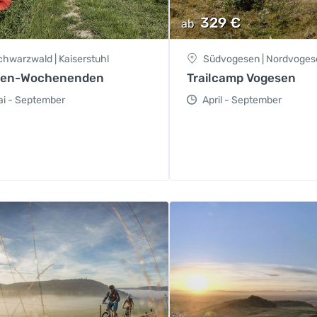
329
€
ab
chwarzwald | Kaiserstuhl
Südvogesen | Nordvoges
ren-Wochenenden
Trailcamp Vogesen
ai - September
April - September