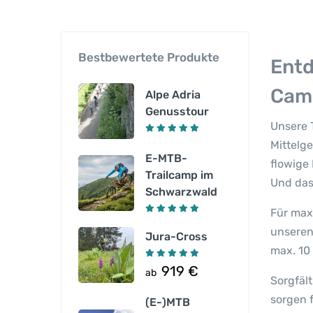
Bestbewertete Produkte
Entd
Cam
Alpe Adria
Genusstour
Unsere 
Mittelge
E-MTB-
flowige 
Trailcamp im
Und das 
Schwarzwald
Für max
unseren
Jura-Cross
max. 10 
919
€
ab
Sorgfäl
sorgen 
(E-)MTB