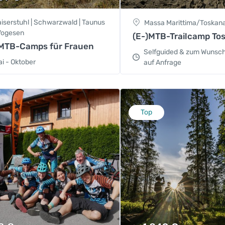
aiserstuhl | Schwarzwald | Taunus
Massa Marittima/Toskana 
 Vogesen
(E-)MTB-Trailcamp To
)MTB-Camps für Frauen
Selfguided & zum Wunsc
i - Oktober
auf Anfrage
Top