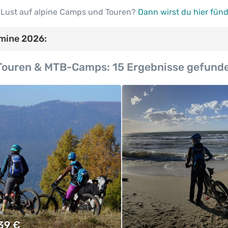
 Lust auf alpine Camps und Touren?
Dann wirst du hier fünd
mine 2026:
ouren & MTB-Camps:
15 Ergebnisse gefund
39
€