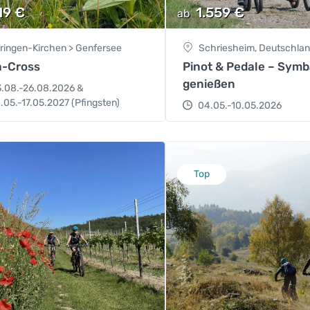
19
€
1.559
€
ab
fringen-Kirchen > Genfersee
Schriesheim, Deutschla
a-Cross
Pinot & Pedale – Sym
genießen
3.08.-26.08.2026 &
.05.-17.05.2027 (Pfingsten)
04.05.-10.05.2026
Top