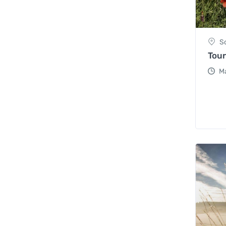
S
Tou
M