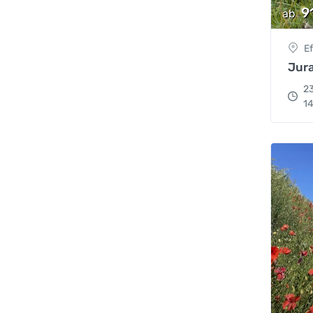
9
ab
E
Jur
2
14