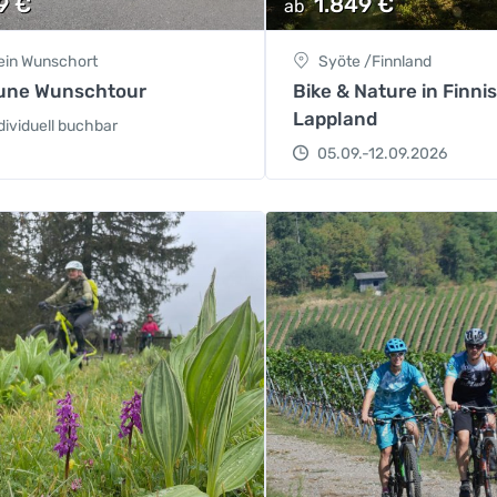
9
€
1.849
€
ab
ein Wunschort
Syöte /Finnland
tune Wunschtour
Bike & Nature in Finni
Lappland
dividuell buchbar
05.09.-12.09.2026