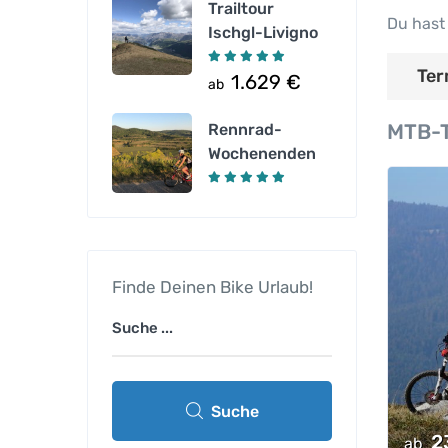
Trailtour
Du hast
Ischgl-Livigno
Ter
1.629
€
ab
MTB-T
Rennrad-
Wochenenden
Finde Deinen Bike Urlaub!
Suche
2
ab