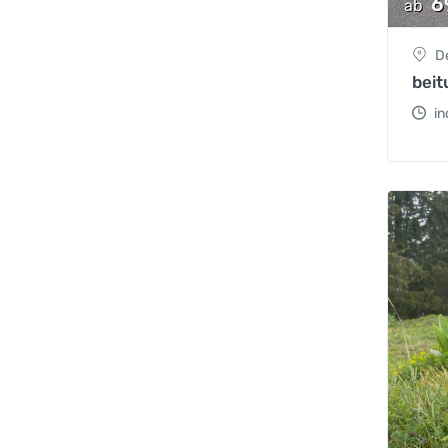
6
ab
D
bei
in