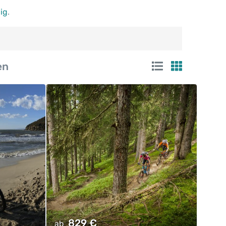
ig
.
en
829
€
ab