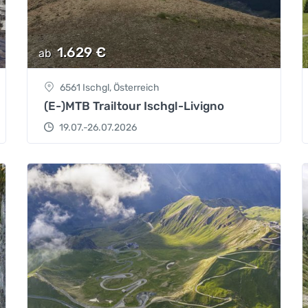
1.629
€
ab
6561 Ischgl, Österreich
(E-)MTB Trailtour Ischgl-Livigno
19.07.-26.07.2026