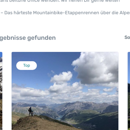
ans beitune Office wenden. Wir helfen Dir gerne weiter!
lp – Das härteste Mountainbike-Etappenrennen über die Alpe
gebnisse gefunden
So
Top