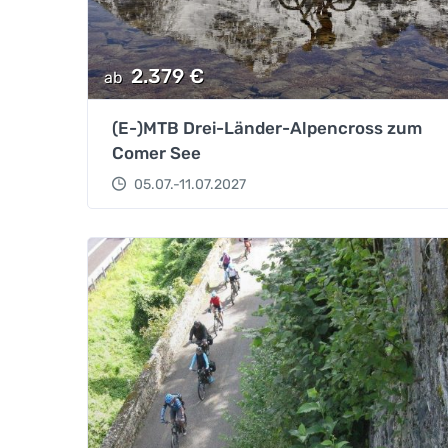
2.379
€
ab
(E-)MTB Drei-Länder-Alpencross zum
Comer See
05.07.-11.07.2027