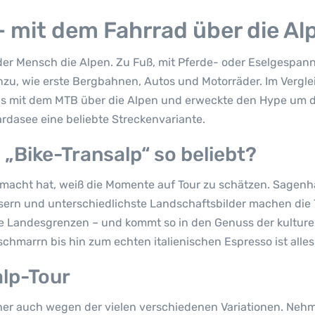
– mit dem Fahrrad über die Al
er Mensch die Alpen. Zu Fuß, mit Pferde- oder Eselgespann
zu, wie erste Bergbahnen, Autos und Motorräder. Im Verglei
als mit dem MTB über die Alpen und erweckte den Hype um d
rdasee eine beliebte Streckenvariante.
 „Bike-Transalp“ so beliebt?
macht hat, weiß die Momente auf Tour zu schätzen. Sagenha
rn und unterschiedlichste Landschaftsbilder machen die To
 Landesgrenzen – und kommt so in den Genuss der kulturel
schmarrn bis hin zum echten italienischen Espresso ist alles
alp-Tour
her auch wegen der vielen verschiedenen Variationen. Nehm