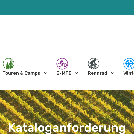
Touren & Camps
E-MTB
Rennrad
Wint
Kataloganforderung