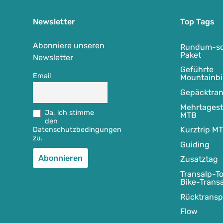
Newsletter
Top Tags
Abonniere unseren
Rundum-so
Paket
Newsletter
Geführte
Email
Mountainbi
Gepäcktran
Mehrtages
Ja, ich stimme
MTB
den
Kurztrip M
Datenschutzbedingungen
zu.
Guiding
Zusatztag
Transalp-To
Bike-Trans
Rücktransp
Flow