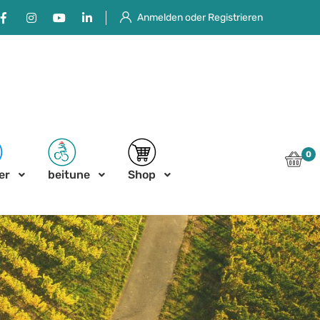
Facebook
Instagram
Youtube
Linkedin
Anmelden oder Registrieren
0
er
beitune
Shop