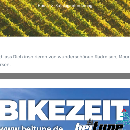
Home
Kataloganforderung
nd lass Dich inspirieren von wunderschönen Radreisen, Mou
rsen.