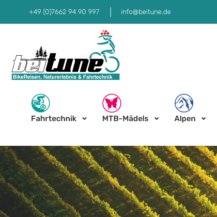
+49 (0)7662 94 90 997
info@beitune.de
Fahrtechnik
MTB-Mädels
Alpen