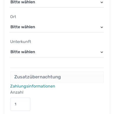
Ort
Unterkunft
Zusatzübernachtung
Zahlungsinformationen
Anzahl
T
r
a