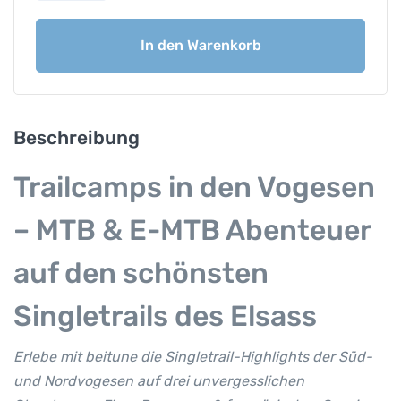
a
i
In den Warenkorb
l
c
a
m
p
Beschreibung
V
o
Trailcamps in den Vogesen
g
e
– MTB & E-MTB Abenteuer
s
e
auf den schönsten
n
M
Singletrails des Elsass
e
n
Erlebe mit beitune die Singletrail-Highlights der Süd-
g
und Nordvogesen auf drei unvergesslichen
e