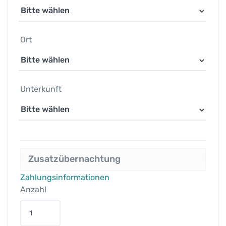
Ort
Unterkunft
Zusatzübernachtung
Zahlungsinformationen
Anzahl
T
r