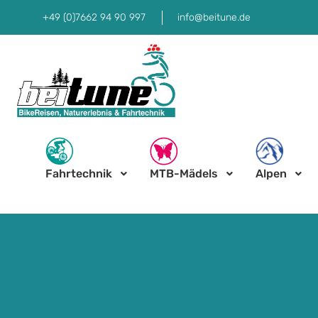
+49 (0)7662 94 90 997
info@beitune.de
Fahrtechnik
MTB-Mädels
Alpen