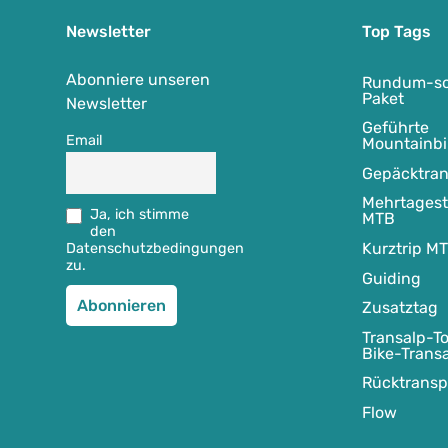
Newsletter
Top Tags
Abonniere unseren
Rundum-so
Paket
Newsletter
Geführte
Email
Mountainbi
Gepäcktran
Mehrtages
Ja, ich stimme
MTB
den
Kurztrip M
Datenschutzbedingungen
zu.
Guiding
Zusatztag
Transalp-To
Bike-Trans
Rücktransp
Flow