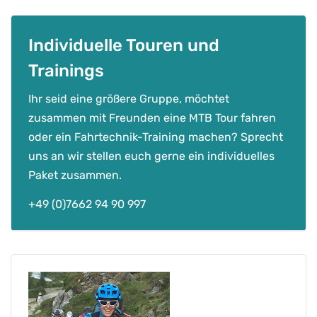
W
e
r
Individuelle Touren und
t
Trainings
-
G
Ihr seid eine größere Gruppe, möchtet
u
zusammen mit Freunden eine MTB Tour fahren
t
oder ein Fahrtechnik-Training machen? Sprecht
s
uns an wir stellen euch gerne ein individuelles
c
Paket zusammen.
h
e
+49 (0)7662 94 90 997
i
n
M
e
n
g
e