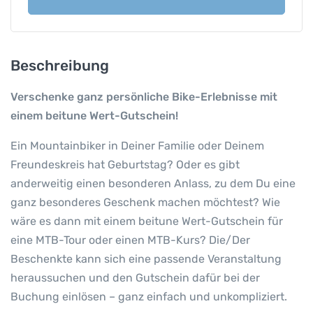
n
e
W
e
Beschreibung
r
t
Verschenke ganz persönliche Bike-Erlebnisse mit
-
einem beitune Wert-Gutschein!
G
Ein Mountainbiker in Deiner Familie oder Deinem
u
t
Freundeskreis hat Geburtstag? Oder es gibt
s
anderweitig einen besonderen Anlass, zu dem Du eine
c
ganz besonderes Geschenk machen möchtest? Wie
h
wäre es dann mit einem beitune Wert-Gutschein für
e
eine MTB-Tour oder einen MTB-Kurs? Die/Der
i
Beschenkte kann sich eine passende Veranstaltung
n
heraussuchen und den Gutschein dafür bei der
M
Buchung einlösen – ganz einfach und unkompliziert.
e