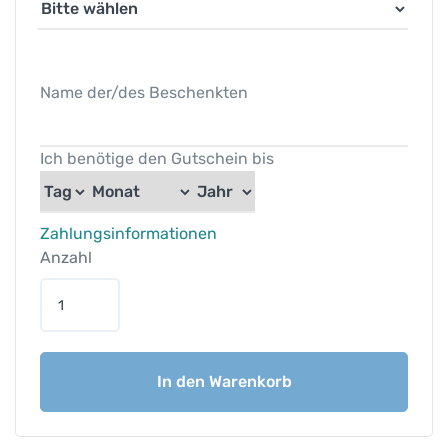
Name der/des Beschenkten
Ich benötige den Gutschein bis
Zahlungsinformationen
Anzahl
b
e
i
t
In den Warenkorb
u
n
e