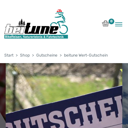
0
Start
Shop
Gutscheine
beitune Wert-Gutschein