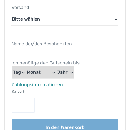
Versand
Name der/des Beschenkten
Ich benötige den Gutschein bis
Zahlungsinformationen
Anzahl
b
e
i
t
In den Warenkorb
u