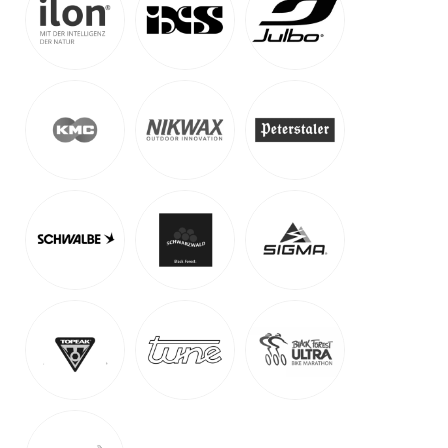
MTB- & E-MTB-Fahrtechniktraining
Freiburg | Ettlingen | Stuttgart | Bad Nauheim | Baiersbronn
| Vogtsburg i.K. | Pforzheim | Nagold | Dein Wunschort
-
Auf Karte anzeigen
E-MTB-Fahrtechnik und Mountainbike-Training
April – Oktober
219
€
Detail Anzeigen