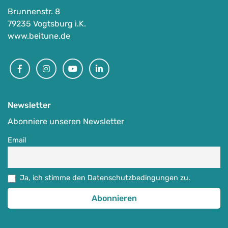
Brunnenstr. 8
79235 Vogtsburg i.K.
www.beitune.de
4-Tage-Schwarzwald-pur
Facebook
Instagram
Youtube
Linkedin
-
Freiburg im Breisgau, Deutschland
Auf Karte anzeigen
Newsletter
Abonniere unseren Newsletter
Ausgewählte MTB-Regionen
,
MTB-Touren & MTB-Camps
04.06.-07.06.2026
Email
829
€
ab
Ja, ich stimme den Datenschutzbedingungen zu.
Detail Anzeigen