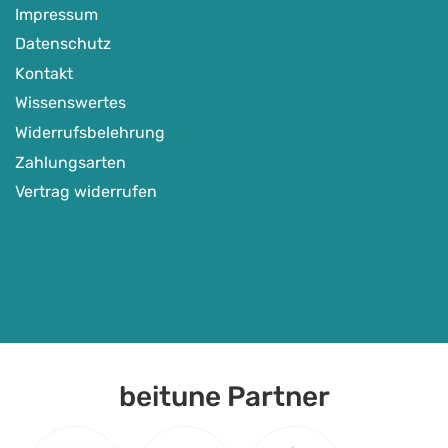
Impressum
Frauen-Fahrtechnikkurse
Datenschutz
-
Freiburg | Bad Nauheim | Dein Wunschort
Kontakt
Auf Karte anzeigen
Wissenswertes
Widerrufsbelehrung
Zahlungsarten
E-MTB-Fahrtechnik und Mountainbike-Training
,
Ladies only: MTB-Frauen-Specials
Vertrag widerrufen
April - September
219
€
Detail Anzeigen
beitune Partner