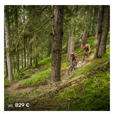
829
€
ab