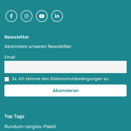
4-Tage-Schwarzwald-pur
Facebook
Instagram
Youtube
Linkedin
-
Freiburg im Breisgau, Deutschland
Auf Karte anzeigen
Newsletter
Abonniere unseren Newsletter
Ausgewählte MTB-Regionen
,
MTB-Touren & MTB-Camps
04.06.-07.06.2026
Email
829
€
ab
Ja, ich stimme den Datenschutzbedingungen zu.
Detail Anzeigen
Top Tags
Rundum-sorglos-Paket