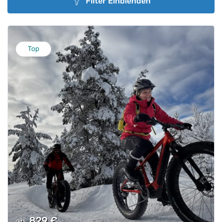
Filter Einblenden
Top
829
€
ab