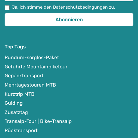
829
€
ab
Ja, ich stimme den Datenschutzbedingungen zu.
Detail Anzeigen
Top Tags
Rundum-sorglos-Paket
Geführte Mountainbiketour
Gepäcktransport
Mehrtagestouren MTB
Kurztrip MTB
Guiding
Zusatztag
Transalp-Tour | Bike-Transalp
Rücktransport