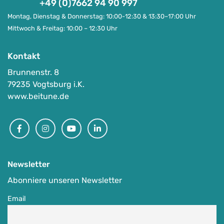
+49 (0)7662 94 90 997
Montag, Dienstag & Donnerstag: 10:00-12:30 & 13:30–17:00 Uhr
Mittwoch & Freitag: 10:00 – 12:30 Uhr
Kontakt
Brunnenstr. 8
79235 Vogtsburg i.K.
Top
www.beitune.de
Facebook
Instagram
Youtube
Linkedin
Winterzauber & Nordlichter in Finnisch-
Lappland
-
Ivalo - Finnland
Auf Karte anzeigen
Newsletter
Abonniere unseren Newsletter
Email
Specials
,
Winterprogramm
,
Winterreisen
30.01.-06.02.2027 & 06.02.-13.02.2027