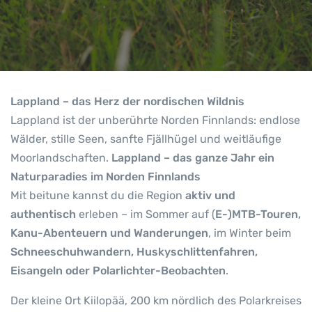
Lappland – das Herz der nordischen Wildnis
Lappland ist der unberührte Norden Finnlands: endlose
Wälder, stille Seen, sanfte Fjällhügel und weitläufige
Moorlandschaften.
Lappland – das ganze Jahr ein
Naturparadies im Norden Finnlands
Mit beitune kannst du die Region
aktiv und
authentisch
erleben – im Sommer auf (
E-)MTB-Touren,
Kanu-Abenteuern und Wanderungen
, im Winter beim
Schneeschuhwandern, Huskyschlittenfahren,
Eisangeln oder Polarlichter-Beobachten
.
Der kleine Ort Kiilopää, 200 km nördlich des Polarkreises