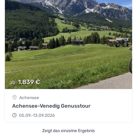
1.839
€
ab
Achensee
Achensee-Venedig Genusstour
05.09.-13.09.2026
Zeigt das einzelne Ergebnis