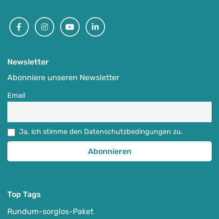
Achensee-Venedig Genusstour
Facebook
Instagram
Youtube
Linkedin
-
Achensee
Auf Karte anzeigen
Newsletter
Alpenüberquerung, Transalp & Alpencross
,
E-MTB
Abonniere unseren Newsletter
05.09.-13.09.2026
Email
1.839
€
ab
Detail Anzeigen
Ja, ich stimme den Datenschutzbedingungen zu.
Top Tags
Rundum-sorglos-Paket