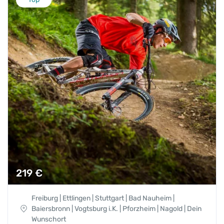
219
€
Freiburg | Ettlingen | Stuttgart | Bad Nauheim |
Baiersbronn | Vogtsburg i.K. | Pforzheim | Nagold | Dein
Wunschort