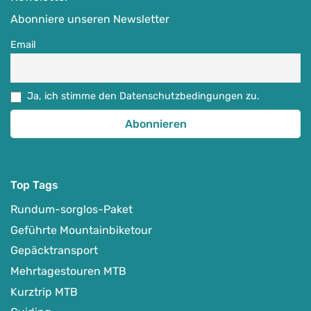
Ausgewählte MTB-Regionen
,
MTB-Touren & MTB-Camps
,
Specials
Abonniere unseren Newsletter
05.09.-12.09.2026
Email
1.849
€
ab
Ja, ich stimme den Datenschutzbedingungen zu.
Detail Anzeigen
Top Tags
Rundum-sorglos-Paket
Geführte Mountainbiketour
Gepäcktransport
Mehrtagestouren MTB
Kurztrip MTB