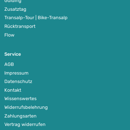
Guiding
Zusatztag
Transalp-Tour | Bike-Transalp
Rücktransport
Flow
Service
AGB
Top
Impressum
Datenschutz
MTB- & E-MTB-Fahrtechniktraining
Kontakt
Wissenswertes
Freiburg | Ettlingen | Stuttgart | Bad Nauheim | Baiersbronn
Widerrufsbelehrung
| Vogtsburg i.K. | Pforzheim | Nagold | Dein Wunschort
Zahlungsarten
-
Auf Karte anzeigen
Vertrag widerrufen