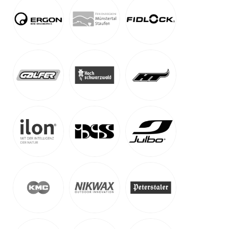
Tour du Mont Blanc
-
Saillon, Schweiz
Auf Karte anzeigen
Alpenüberquerung, Transalp & Alpencross
Für Gruppen auf Anfrage & selfguided