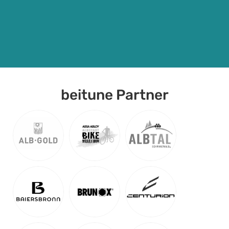
E-MTB-Fahrtechnik und Mountainbike-Training
April – Oktober
219
€
Detail Anzeigen
beitune Partner