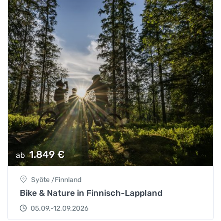
1.849
€
ab
Syöte /Finnland
Bike & Nature in Finnisch-Lappland
05.09.-12.09.2026