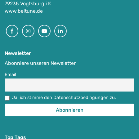
79235 Vogtsburg i.K.
Top
www.beitune.de
Bike & Nature in Finnisch-Lappland
Facebook
Instagram
Youtube
Linkedin
-
Syöte /Finnland
Auf Karte anzeigen
Newsletter
Ausgewählte MTB-Regionen
,
MTB-Touren & MTB-Camps
,
Specials
Abonniere unseren Newsletter
05.09.-12.09.2026
Email
1.849
€
ab
Ja, ich stimme den Datenschutzbedingungen zu.
Detail Anzeigen
Top Tags