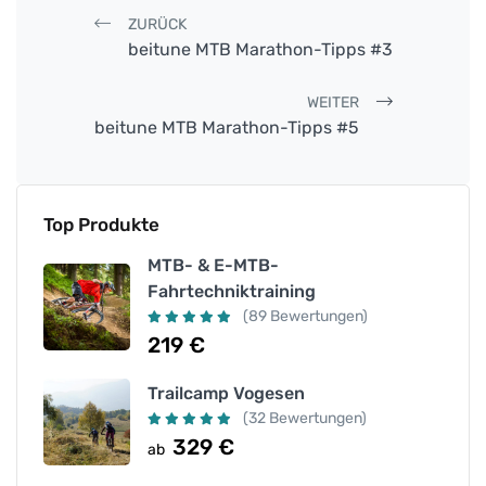
Post navigation
ZURÜCK
beitune MTB Marathon-Tipps #3
WEITER
beitune MTB Marathon-Tipps #5
Top Produkte
MTB- & E-MTB-
Fahrtechniktraining
(89 Bewertungen)
219
€
Trailcamp Vogesen
(32 Bewertungen)
329
€
ab