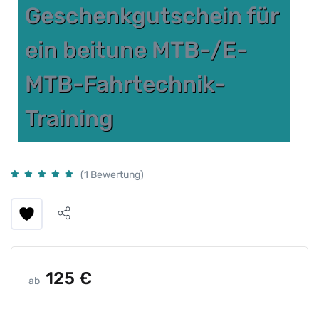
Geschenkgutschein für
ein beitune MTB-/E-
MTB-Fahrtechnik-
Training
(1 Bewertung)
125
€
ab