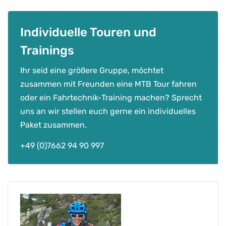
k
g
u
Individuelle Touren und
t
Trainings
s
c
Ihr seid eine größere Gruppe, möchtet
h
zusammen mit Freunden eine MTB Tour fahren
e
oder ein Fahrtechnik-Training machen? Sprecht
i
uns an wir stellen euch gerne ein individuelles
n
Paket zusammen.
f
ü
+49 (0)7662 94 90 997
r
e
i
n
b
e
i