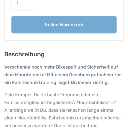
e
s
c
In den Warenkorb
h
e
n
k
g
Beschreibung
u
t
Verschenke noch mehr Bikespaß und Sicherheit auf
s
dem Mountainbike! Mit einem Geschenkgutschein für
c
ein Fahrtechniktraining liegst Du immer richtig!
h
e
Dein Kumpel, Deine beste Freundin oder ein
i
Familienmitglied ist begeisterte/r Mountainbiker/in?
n
Allerdings weißt Du, dass sie/er schon lange einmal
f
einen Mountainbike-Fahrtechnikkurs machen möchte,
ü
um besser zu werden? Dann ist der beitune