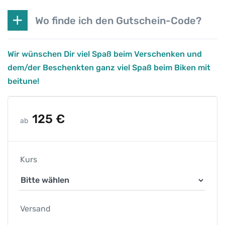
n
Wo finde ich den Gutschein-Code?
i
n
g
Wir wünschen Dir viel Spaß beim Verschenken und
M
dem/der Beschenkten ganz viel Spaß beim Biken mit
e
beitune!
n
g
e
125
€
ab
Kurs
Versand