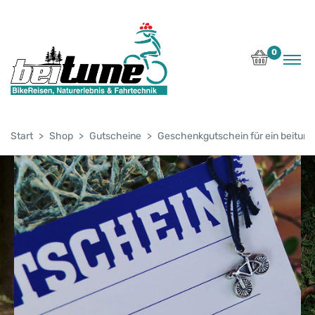
0
Start
Shop
Gutscheine
Geschenkgutschein für ein beitun