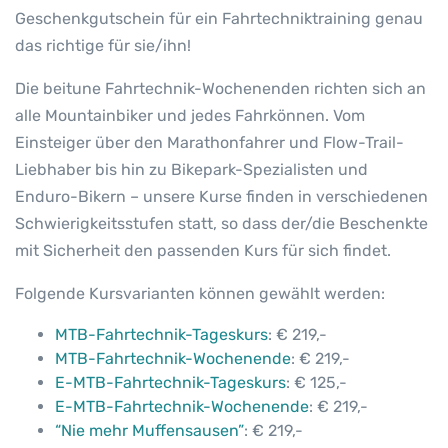
r
Geschenkgutschein für ein Fahrtechniktraining genau
e
das richtige für sie/ihn!
i
n
Die beitune Fahrtechnik-Wochenenden richten sich an
b
alle Mountainbiker und jedes Fahrkönnen. Vom
e
Einsteiger über den Marathonfahrer und Flow-Trail-
i
Liebhaber bis hin zu Bikepark-Spezialisten und
t
u
Enduro-Bikern – unsere Kurse finden in verschiedenen
n
Schwierigkeitsstufen statt, so dass der/die Beschenkte
e
mit Sicherheit den passenden Kurs für sich findet.
M
T
Folgende Kursvarianten können gewählt werden:
B
MTB-Fahrtechnik-Tageskurs
: € 219,-
-
MTB-Fahrtechnik-Wochenende
: € 219,-
/
E-MTB-Fahrtechnik-Tageskurs
: € 125,-
E
E-MTB-Fahrtechnik-Wochenende
: € 219,-
-
“Nie mehr Muffensausen”
: € 219,-
M