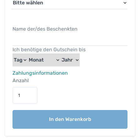
Name der/des Beschenkten
Ich benötige den Gutschein bis
Zahlungsinformationen
Anzahl
G
e
s
c
In den Warenkorb
h
e
n