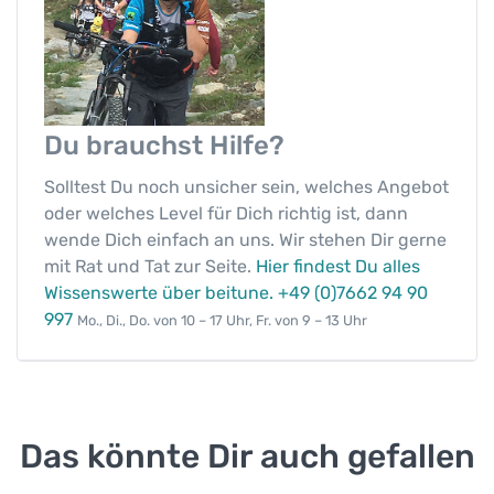
t
u
n
e
M
Du brauchst
Hilfe?
T
B
Solltest Du noch unsicher sein, welches Angebot
-
oder welches Level für Dich richtig ist, dann
/
wende Dich einfach an uns. Wir stehen Dir gerne
E
mit Rat und Tat zur Seite.
Hier findest Du alles
-
Wissenswerte über beitune.
+49 (0)7662 94 90
M
997
Mo., Di., Do. von 10 – 17 Uhr, Fr. von 9 – 13 Uhr
T
B
-
F
a
Das könnte Dir auch gefallen
h