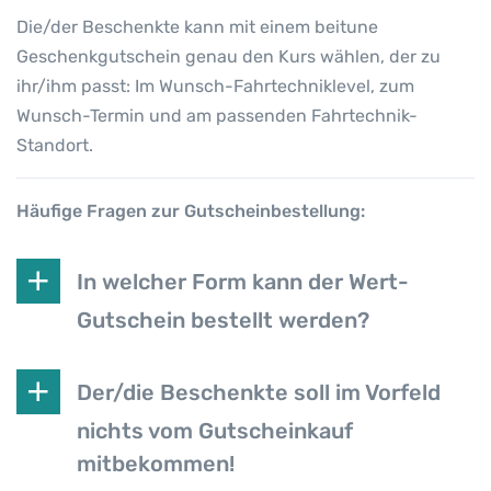
T
Die/der Beschenkte kann mit einem beitune
B
Geschenkgutschein genau den Kurs wählen, der zu
-
ihr/ihm passt: Im Wunsch-Fahrtechniklevel, zum
F
Wunsch-Termin und am passenden Fahrtechnik-
a
h
Standort.
r
t
Häufige Fragen zur Gutscheinbestellung:
e
c
h
In welcher Form kann der Wert-
n
Gutschein bestellt werden?
i
k
-
Der/die Beschenkte soll im Vorfeld
T
nichts vom Gutscheinkauf
r
a
mitbekommen!
i