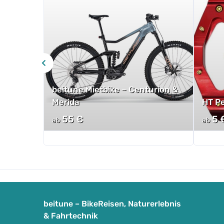
beitune Mietbike – Centurion &
Merida
HT P
55
€
5
ab
ab
beitune – BikeReisen, Naturerlebnis
& Fahrtechnik