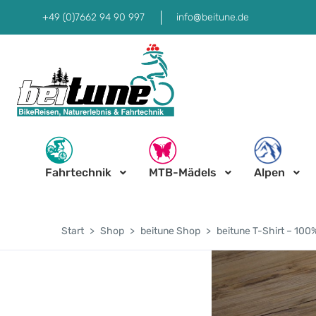
+49 (0)7662 94 90 997
info@beitune.de
Fahrtechnik
MTB-Mädels
Alpen
Start
Shop
beitune Shop
beitune T-Shirt – 10