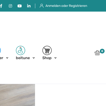
Facebook
Instagram
Youtube
Linkedin
Anmelden oder Registrieren
0
er
beitune
Shop