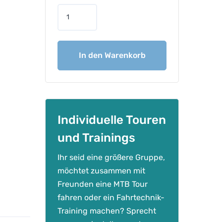
b
e
i
t
In den Warenkorb
u
n
e
T
-
S
Individuelle Touren
h
und Trainings
i
r
Ihr seid eine größere Gruppe,
t
möchtet zusammen mit
-
Freunden eine MTB Tour
1
fahren oder ein Fahrtechnik-
0
Training machen? Sprecht
0