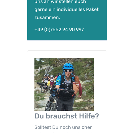
%
uns an wir stellen euch
B
gerne ein individuelles Paket
i
zusammen.
o
-
+49 (0)7662 94 90 997
B
a
u
m
w
o
l
l
e
M
e
Du brauchst
Hilfe?
n
g
Solltest Du noch unsicher
e