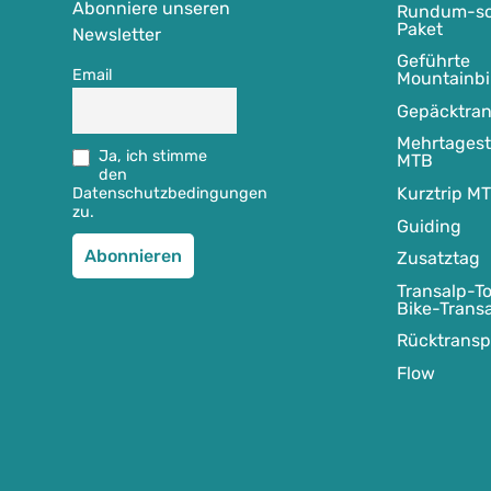
i
P
Abonniere unseren
Rundum-so
Paket
c
r
Newsletter
h
e
Geführte
Email
Mountainbi
e
i
r
s
Gepäcktran
P
i
Mehrtages
Ja, ich stimme
MTB
r
s
den
e
t
Kurztrip M
Datenschutzbedingungen
zu.
i
:
Guiding
s
2
Zusatztag
w
0
Transalp-To
a
Bike-Trans
r
€
Rücktransp
:
.
2
Flow
5
€