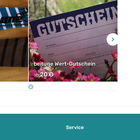
beitune Wert-Gutschein
beit
20
€
89
€
ab
Service