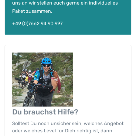
uns an wir stellen euch gerne ein individuelles
C
Paket zusammen.
e
n
+49 (0)7662 94 90 997
t
u
r
i
o
n
&
M
e
r
i
d
Du brauchst
Hilfe?
a
M
Solltest Du noch unsicher sein, welches Angebot
e
oder welches Level für Dich richtig ist, dann
n