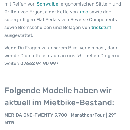
r
mit Reifen von
Schwalbe
, ergonomischen Sätteln und
i
Griffen von Ergon, einer Kette von
kmc
sowie den
o
supergriffigen Flat Pedals von Reverse Components
n
sowie Bremsscheiben und Belägen von
trickstuff
&
ausgestattet.
M
e
Wenn Du Fragen zu unserem Bike-Verleih hast, dann
r
wende Dich bitte einfach an uns. Wir helfen Dir gerne
i
weiter:
07662 94 90 997
d
a
M
e
Folgende Modelle haben wir
n
g
aktuell im Mietbike-Bestand:
e
MERIDA ONE-TWENTY 9.700 | Marathon/Tour | 29” |
MTB: