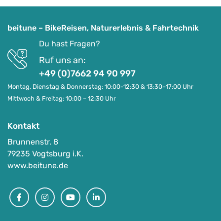
i
P
c
r
h
e
beitune – BikeReisen, Naturerlebnis & Fahrtechnik
e
i
Du hast Fragen?
r
s
Ruf uns an:
P
i
r
+49 (0)7662 94 90 997
s
e
t
Montag, Dienstag & Donnerstag: 10:00-12:30 & 13:30–17:00 Uhr
i
:
Mittwoch & Freitag: 10:00 – 12:30 Uhr
s
1
w
5
Kontakt
a
Brunnenstr. 8
r
€
79235 Vogtsburg i.K.
:
.
www.beitune.de
1
7
Facebook
Instagram
Youtube
Linkedin
€