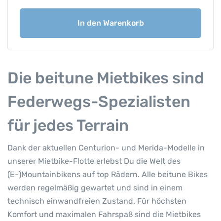
i
t
In den Warenkorb
u
n
e
M
i
Die beitune Mietbikes sind
e
t
Federwegs-Spezialisten
b
i
für jedes Terrain
k
e
Dank der aktuellen Centurion- und Merida-Modelle in
–
unserer Mietbike-Flotte erlebst Du die Welt des
C
(E-)Mountainbikens auf top Rädern. Alle beitune Bikes
e
werden regelmäßig gewartet und sind in einem
n
technisch einwandfreien Zustand. Für höchsten
t
u
Komfort und maximalen Fahrspaß sind die Mietbikes