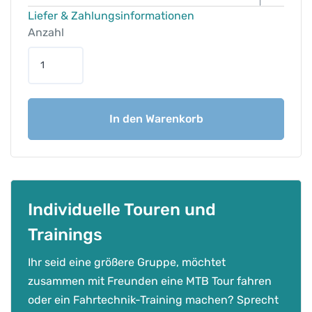
Liefer & Zahlungsinformationen
Anzahl
b
e
i
t
In den Warenkorb
u
n
e
M
i
e
Individuelle Touren und
t
Trainings
b
i
Ihr seid eine größere Gruppe, möchtet
k
zusammen mit Freunden eine MTB Tour fahren
e
oder ein Fahrtechnik-Training machen? Sprecht
–