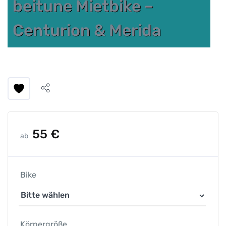
beitune Mietbike –
Centurion & Merida
55
€
ab
Bike
Körpergröße