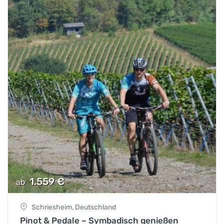
1.559
€
ab
Schriesheim, Deutschland
Pinot & Pedale – Symbadisch genießen