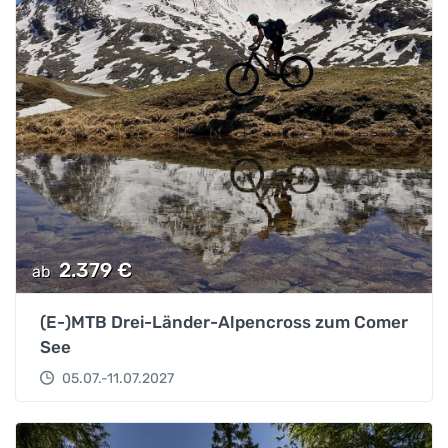
2.379
€
ab
(E-)MTB Drei-Länder-Alpencross zum Comer
See
05.07.-11.07.2027