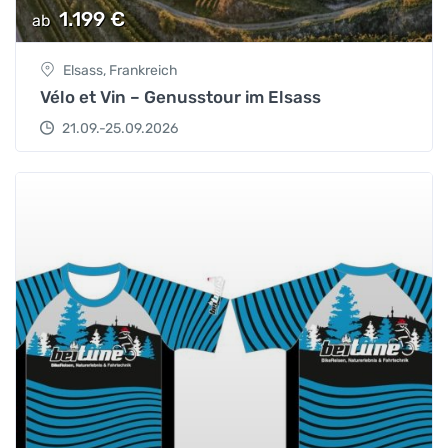
1.199
€
ab
Elsass, Frankreich
Vélo et Vin – Genusstour im Elsass
21.09.-25.09.2026