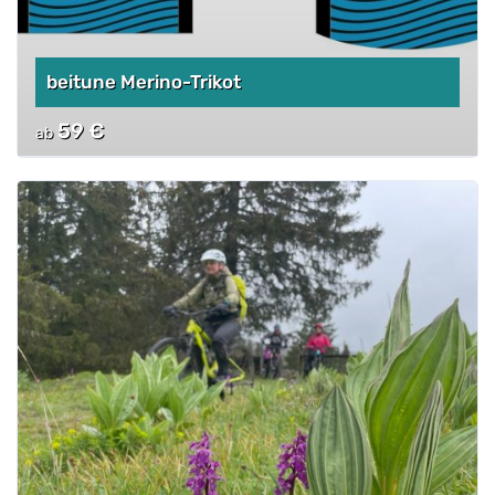
beitune Merino-Trikot
59
€
ab