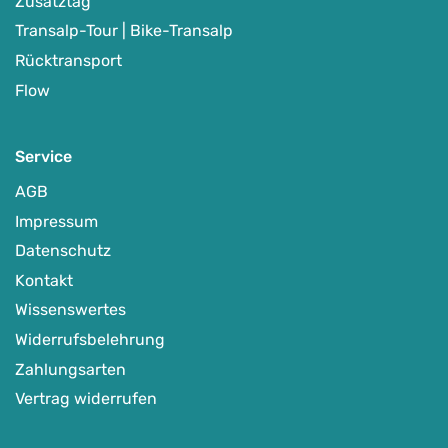
Zusatztag
Transalp-Tour | Bike-Transalp
Rücktransport
Flow
Top
Bike & Nature in Finnisch-Lappland
Service
-
Syöte /Finnland
Auf Karte anzeigen
AGB
Impressum
Datenschutz
Ausgewählte MTB-Regionen
,
MTB-Touren & MTB-Camps
,
Specials
Kontakt
05.09.-12.09.2026
Wissenswertes
1.849
€
ab
Widerrufsbelehrung
Zahlungsarten
Detail Anzeigen
Vertrag widerrufen