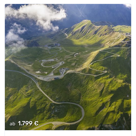
1.799
€
ab