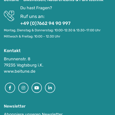
Du hast Fragen?
Ruf uns an:
+49 (0)7662 94 90 997
Montag, Dienstag & Donnerstag: 10:00-12:30 & 13:30–17:00 Uhr
Mittwoch & Freitag: 10:00 – 12:30 Uhr
Kontakt
(E-)MTB Drei-Länder-Alpencross zum Comer
Brunnenstr. 8
See
79235 Vogtsburg i.K.
www.beitune.de
Facebook
Instagram
Youtube
Linkedin
Alpenüberquerung, Transalp & Alpencross
05.07.-11.07.2027
2.379
€
ab
Newsletter
Abonniere unseren Newsletter