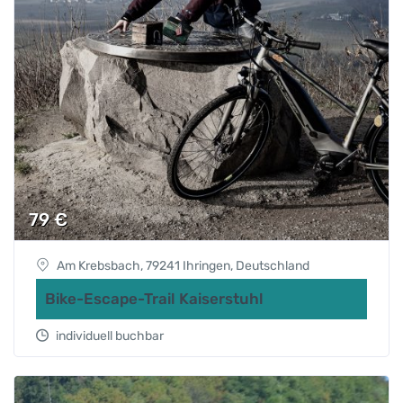
79
€
Am Krebsbach, 79241 Ihringen, Deutschland
Bike-Escape-Trail Kaiserstuhl
individuell buchbar