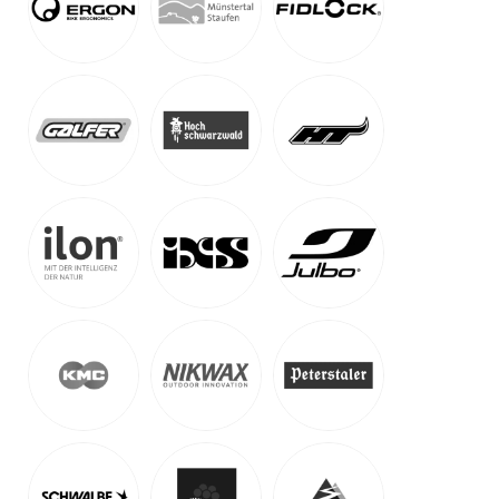
Vélo et Vin – Genusstour im Elsass
-
Elsass, Frankreich
Auf Karte anzeigen
MTB-Touren & MTB-Camps
21.09.-25.09.2026
1.199
€
ab
Detail Anzeigen