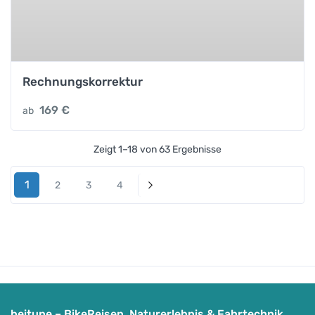
Rechnungskorrektur
169
€
ab
Zeigt 1–18 von 63 Ergebnisse
1
2
3
4
Weiter
beitune – BikeReisen, Naturerlebnis & Fahrtechnik