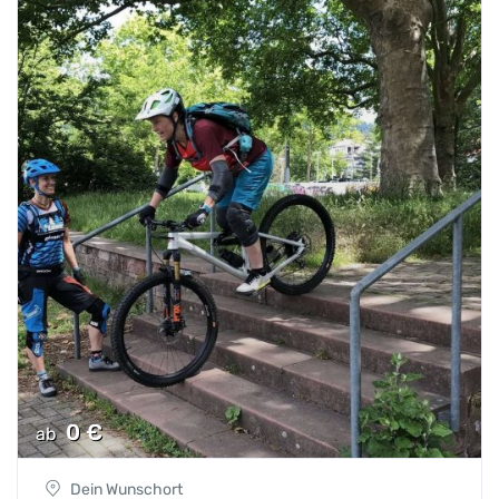
0
€
ab
Dein Wunschort