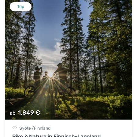
Top
1.849
€
ab
Syöte /Finnland
Bike & Nature in Finnisch-Lappland